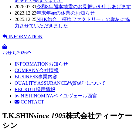
約受付が始まりました
2026.07.31
令和8年熊本地震のお見舞いを申しあげます
2023.12.23
年末年始の休業のお知らせ
2025.12.25
NHK総合「探検ファクトリー」の取材に協
力させていただきました
INFORMATION
おせち2026
INFORMATION
お知らせ
COMPANY
会社情報
BUSINESS
事業内容
QUALITY ASSURANCE
品質保証について
RECRUIT
採用情報
bv NISHINOMIYA
ベイユヴェール西宮
CONTACT
T.K.SHIN
since 1905
株式会社ティーケー
シン