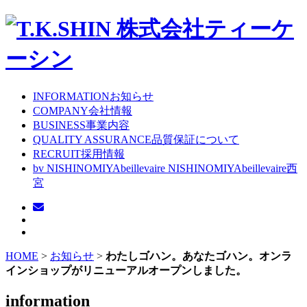
INFORMATION
お知らせ
COMPANY
会社情報
BUSINESS
事業内容
QUALITY ASSURANCE
品質保証について
RECRUIT
採用情報
bv NISHINOMIYA
beillevaire NISHINOMIYA
beillevaire西
宮
HOME
>
お知らせ
>
わたしゴハン。あなたゴハン。オンラ
インショップがリニューアルオープンしました。
information