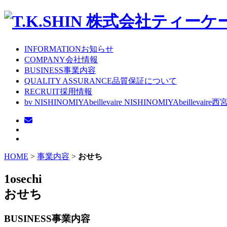
INFORMATION
お知らせ
COMPANY
会社情報
BUSINESS
事業内容
QUALITY ASSURANCE
品質保証について
RECRUIT
採用情報
bv NISHINOMIYA
beillevaire NISHINOMIYA
beillevaire西
HOME
>
事業内容
>
おせち
1osechi
おせち
BUSINESS
事業内容