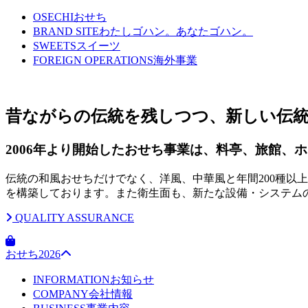
OSECHI
おせち
BRAND SITE
わたしゴハン。あなたゴハン。
SWEETS
スイーツ
FOREIGN OPERATIONS
海外事業
昔ながらの伝統を残しつつ、新しい伝
2006年より開始したおせち事業は、料亭、旅館、
伝統の和風おせちだけでなく、洋風、中華風と年間200種以
を構築しております。また衛生面も、新たな設備・システム
QUALITY ASSURANCE
おせち2026
INFORMATION
お知らせ
COMPANY
会社情報